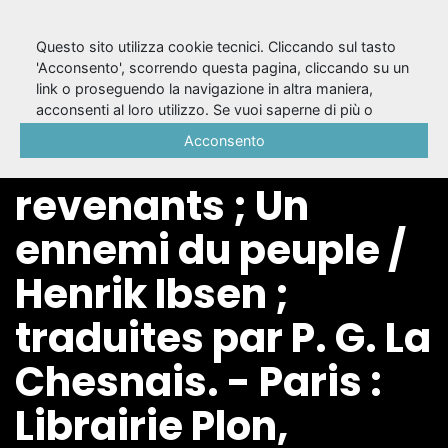
Questo sito utilizza cookie tecnici. Cliccando sul tasto
'Acconsento', scorrendo questa pagina, cliccando su un
link o proseguendo la navigazione in altra maniera,
12: Les drames
acconsenti al loro utilizzo. Se vuoi saperne di più o
negare il consenso a tutti o ad alcuni cookie, consulta la
Acconsento
modernes : Les
Cookie Policy
.
revenants ; Un
ennemi du peuple /
Henrik Ibsen ;
traduites par P. G. La
Chesnais. - Paris :
Librairie Plon,