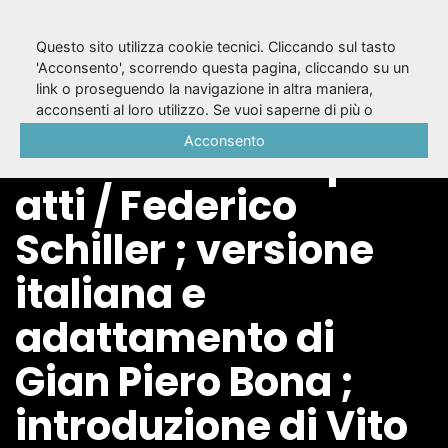
Questo sito utilizza cookie tecnici. Cliccando sul tasto
'Acconsento', scorrendo questa pagina, cliccando su un
link o proseguendo la navigazione in altra maniera,
Maria Stuarda :
acconsenti al loro utilizzo. Se vuoi saperne di più o
negare il consenso a tutti o ad alcuni cookie, consulta la
Acconsento
dramma in cinque
Cookie Policy
.
atti / Federico
Schiller ; versione
italiana e
adattamento di
Gian Piero Bona ;
introduzione di Vito