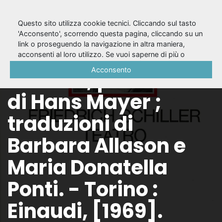
Questo sito utilizza cookie tecnici. Cliccando sul tasto
'Acconsento', scorrendo questa pagina, cliccando su un
link o proseguendo la navigazione in altra maniera,
Teatro / Friedrich
acconsenti al loro utilizzo. Se vuoi saperne di più o
negare il consenso a tutti o ad alcuni cookie, consulta la
Acconsento
Schiller ; prefazione
Cookie Policy
.
di Hans Mayer ;
traduzioni di
Barbara Allason e
Maria Donatella
Ponti. - Torino :
Einaudi, [1969].