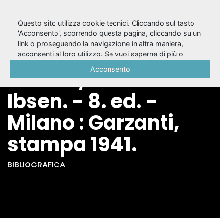
Questo sito utilizza cookie tecnici. Cliccando sul tasto
'Acconsento', scorrendo questa pagina, cliccando su un
link o proseguendo la navigazione in altra maniera,
Spettri : dramma in
acconsenti al loro utilizzo. Se vuoi saperne di più o
negare il consenso a tutti o ad alcuni cookie, consulta la
Acconsento
tre atti / Enrico
Cookie Policy
.
Ibsen. - 8. ed. -
Milano : Garzanti,
stampa 1941.
BIBLIOGRAFICA