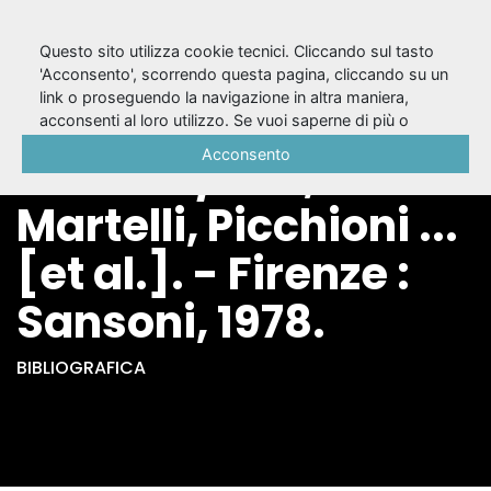
Questo sito utilizza cookie tecnici. Cliccando sul tasto
'Acconsento', scorrendo questa pagina, cliccando su un
link o proseguendo la navigazione in altra maniera,
Dove va il teatro
acconsenti al loro utilizzo. Se vuoi saperne di più o
negare il consenso a tutti o ad alcuni cookie, consulta la
Acconsento
italiano / Fini,
Cookie Policy
.
Martelli, Picchioni ...
[et al.]. - Firenze :
Sansoni, 1978.
BIBLIOGRAFICA