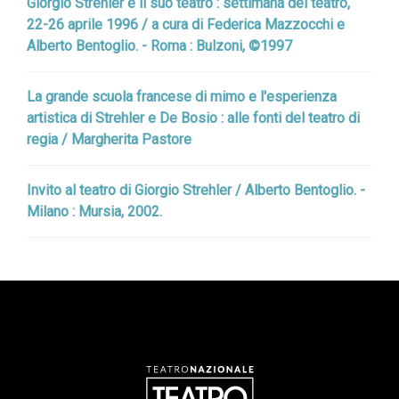
Giorgio Strehler e il suo teatro : settimana del teatro,
22-26 aprile 1996 / a cura di Federica Mazzocchi e
Alberto Bentoglio. - Roma : Bulzoni, ©1997
La grande scuola francese di mimo e l'esperienza
artistica di Strehler e De Bosio : alle fonti del teatro di
regia / Margherita Pastore
Invito al teatro di Giorgio Strehler / Alberto Bentoglio. -
Milano : Mursia, 2002.