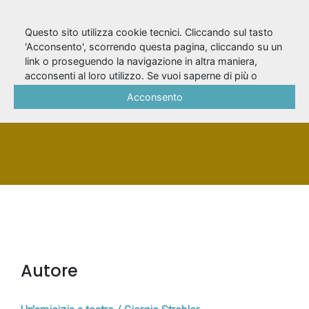
Questo sito utilizza cookie tecnici. Cliccando sul tasto
'Acconsento', scorrendo questa pagina, cliccando su un
link o proseguendo la navigazione in altra maniera,
Strehler, Giorgio
acconsenti al loro utilizzo. Se vuoi saperne di più o
negare il consenso a tutti o ad alcuni cookie, consulta la
Acconsento
Cookie Policy
.
PERSONA
Autore