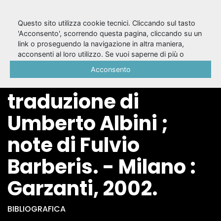
Questo sito utilizza cookie tecnici. Cliccando sul tasto
'Acconsento', scorrendo questa pagina, cliccando su un
link o proseguendo la navigazione in altra maniera,
Pace / Aristofane ;
acconsenti al loro utilizzo. Se vuoi saperne di più o
negare il consenso a tutti o ad alcuni cookie, consulta la
Acconsento
introduzione e
Cookie Policy
.
traduzione di
Umberto Albini ;
note di Fulvio
Barberis. - Milano :
Garzanti, 2002.
BIBLIOGRAFICA