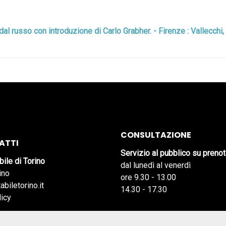
dal russo con introduzione di Carlo Grabher. - Firenze : Vallecchi,
CONSULTAZIONE
ATTI
Servizio al pubblico su preno
bile di Torino
dal lunedì al venerdì
ino
ore 9.30 - 13.00
abiletorino.it
14.30 - 17.30
licy