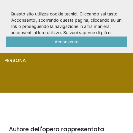
Questo sito utilizza cookie tecnici. Cliccando sul tasto
'Acconsento', scorrendo questa pagina, cliccando su un
link o proseguendo la navigazione in altra maniera,
Čehov, Anton
acconsenti al loro utilizzo. Se vuoi saperne di più o
negare il consenso a tutti o ad alcuni cookie, consulta la
Acconsento
Pavlovič
Cookie Policy
.
PERSONA
Autore dell'opera rappresentata