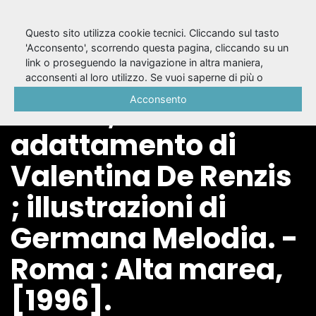
Questo sito utilizza cookie tecnici. Cliccando sul tasto
'Acconsento', scorrendo questa pagina, cliccando su un
link o proseguendo la navigazione in altra maniera,
La pentola / di
acconsenti al loro utilizzo. Se vuoi saperne di più o
negare il consenso a tutti o ad alcuni cookie, consulta la
Acconsento
Plauto ;
Cookie Policy
.
adattamento di
Valentina De Renzis
; illustrazioni di
Germana Melodia. -
Roma : Alta marea,
[1996].