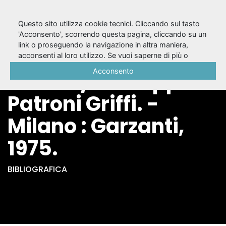
Questo sito utilizza cookie tecnici. Cliccando sul tasto
'Acconsento', scorrendo questa pagina, cliccando su un
link o proseguendo la navigazione in altra maniera,
Scende giù per
acconsenti al loro utilizzo. Se vuoi saperne di più o
negare il consenso a tutti o ad alcuni cookie, consulta la
Acconsento
Toledo / Giuseppe
Cookie Policy
.
Patroni Griffi. -
Milano : Garzanti,
1975.
BIBLIOGRAFICA