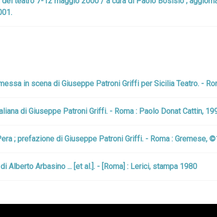
ana del teatro 7-12 maggio 2000 / a cura di Paolo Bosisio ; aggiorn
001.
 messa in scena di Giuseppe Patroni Griffi per Sicilia Teatro. - R
liana di Giuseppe Patroni Griffi. - Roma : Paolo Donat Cattin, 19
 Pera ; prefazione di Giuseppe Patroni Griffi. - Roma : Gremese, 
 di Alberto Arbasino ... [et al.]. - [Roma] : Lerici, stampa 1980