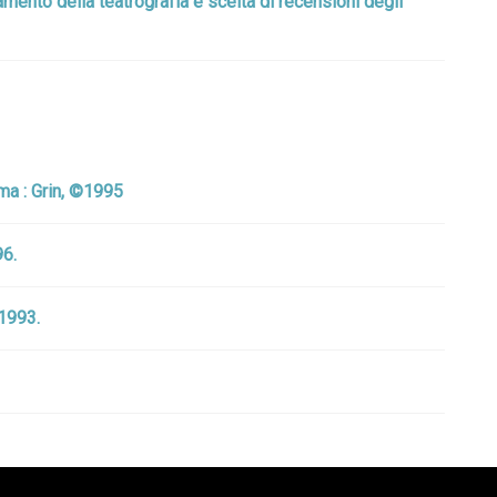
amento della teatrografia e scelta di recensioni degli
oma : Grin, ©1995
96.
©1993.