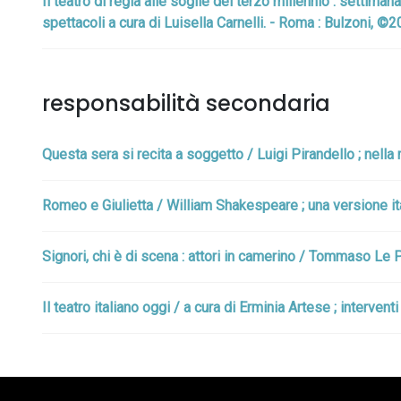
Il teatro di regia alle soglie del terzo millennio : settim
spettacoli a cura di Luisella Carnelli. - Roma : Bulzoni, ©2
responsabilità secondaria
Questa sera si recita a soggetto / Luigi Pirandello ; nella
Romeo e Giulietta / William Shakespeare ; una versione ita
Signori, chi è di scena : attori in camerino / Tommaso Le
Il teatro italiano oggi / a cura di Erminia Artese ; interventi