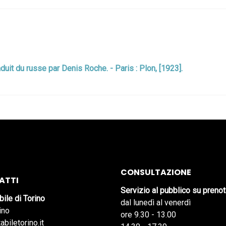
aduit du russe par Denis Roche. - Paris : Plon, [1923].
CONSULTAZIONE
ATTI
Servizio al pubblico su preno
bile di Torino
dal lunedì al venerdì
ino
ore 9.30 - 13.00
abiletorino.it