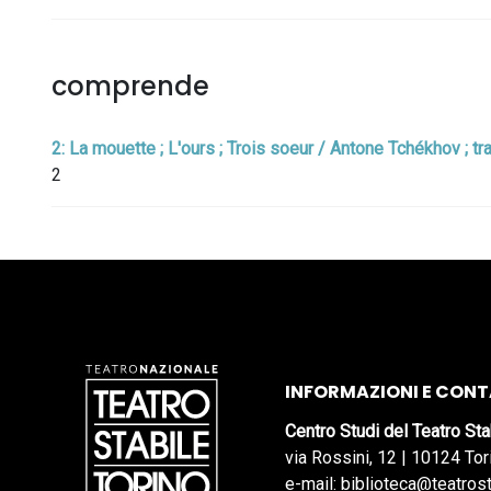
comprende
2: La mouette ; L'ours ; Trois soeur / Antone Tchékhov ; tr
2
INFORMAZIONI E CONT
Centro Studi del Teatro Sta
via Rossini, 12 | 10124 Tor
e-mail: biblioteca@teatrost