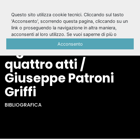
Questo sito utilizza cookie tecnici. Cliccando sul tasto
'Acconsento', scorrendo questa pagina, cliccando su un
link o proseguendo la navigazione in altra maniera,
In memoria di una
acconsenti al loro utilizzo. Se vuoi saperne di più o
negare il consenso a tutti o ad alcuni cookie, consulta la
Acconsento
signora amica :
Cookie Policy
.
quattro atti /
Giuseppe Patroni
Griffi
BIBLIOGRAFICA