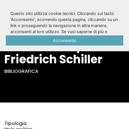
Questo sito utilizza cookie tecnici. Cliccando sul tasto
'Acconsento', scorrendo questa pagina, cliccando su un
link o proseguendo la navigazione in altra maniera,
Il campo di
acconsenti al loro utilizzo. Se vuoi saperne di più o
negare il consenso a tutti o ad alcuni cookie, consulta la
Acconsento
Wallenstein /
Cookie Policy
.
Friedrich Schiller
BIBLIOGRAFICA
Tipologia