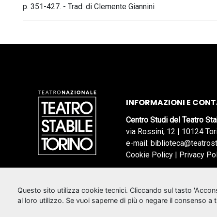
p. 351-427. - Trad. di Clemente Giannini
INFORMAZIONI E CONT
Centro Studi del Teatro Sta
via Rossini, 12 | 10124 Tor
e-mail: biblioteca@teatrost
Cookie Policy
|
Privacy Po
Questo sito utilizza cookie tecnici. Cliccando sul tasto 'Acco
al loro utilizzo. Se vuoi saperne di più o negare il consenso a 