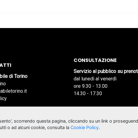
CONSULTAZIONE
ATTI
Servizio al pubblico su preno
bile di Torino
dal lunedì al venerdì
ino
ore 9.30 - 13.00
abiletorino.it
14.30 - 17.30
licy
nsento', scorrendo questa pagina, cliccando su un link o proseguend
tutti o ad alcuni cookie, consulta la
Cookie Policy
.