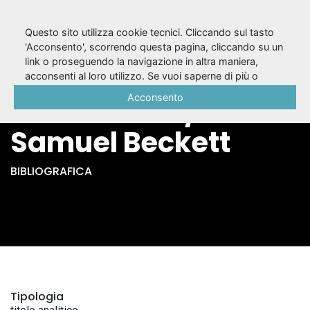
Questo sito utilizza cookie tecnici. Cliccando sul tasto
'Acconsento', scorrendo questa pagina, cliccando su un
link o proseguendo la navigazione in altra maniera,
Dis Joe : pièce pour
acconsenti al loro utilizzo. Se vuoi saperne di più o
negare il consenso a tutti o ad alcuni cookie, consulta la
Acconsento
la télévision /
Cookie Policy
.
Samuel Beckett
BIBLIOGRAFICA
Tipologia