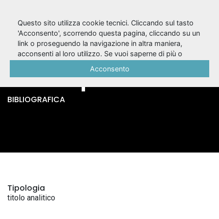
Questo sito utilizza cookie tecnici. Cliccando sul tasto
'Acconsento', scorrendo questa pagina, cliccando su un
link o proseguendo la navigazione in altra maniera,
Enrico 5. / William
acconsenti al loro utilizzo. Se vuoi saperne di più o
negare il consenso a tutti o ad alcuni cookie, consulta la
Acconsento
Shakespeare
Cookie Policy
.
BIBLIOGRAFICA
Tipologia
titolo analitico