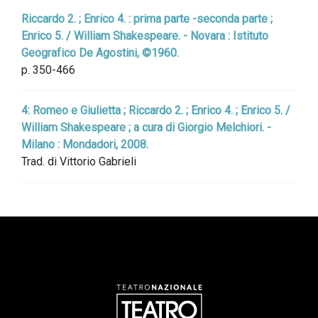
Riccardo 2. ; Enrico 4. : prima parte -seconda parte ;
Enrico 5. / William Shakespeare. - Novara : Istituto
Geografico De Agostini, ©1960.
p. 350-466
4: Romeo e Giulietta ; Riccardo 2. ; Enrico 4. ; Enrico 5. /
William Shakespeare ; a cura di Giorgio Melchiori. -
Milano : Mondadori, 2008.
Trad. di Vittorio Gabrieli