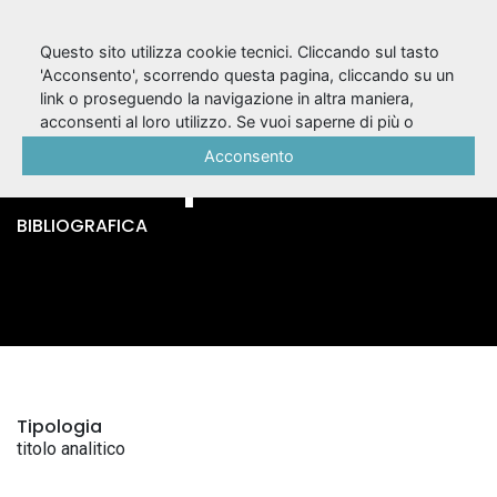
Questo sito utilizza cookie tecnici. Cliccando sul tasto
'Acconsento', scorrendo questa pagina, cliccando su un
link o proseguendo la navigazione in altra maniera,
Riccardo 3. / William
acconsenti al loro utilizzo. Se vuoi saperne di più o
negare il consenso a tutti o ad alcuni cookie, consulta la
Acconsento
Shakespeare
Cookie Policy
.
BIBLIOGRAFICA
Tipologia
titolo analitico