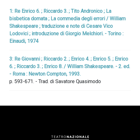
1: Re Enrico 6. ; Riccardo 3. ; Tito Andronico ; La
bisbetica domata ; La commedia degli errori / William
Shakespeare ; traduzione e note di Cesare Vico
Lodovici ; introduzione di Giorgio Melchiori. - Torino :
Einaudi, 1974
3: Re Giovanni ; Riccardo 2. ; Enrico 4. ; Enrico 5. ; Enrico
6. ; Riccardo 3. ; Enrico 8. / William Shakespeare. - 2. ed.
- Roma : Newton Compton, 1993.
p. 593-671. - Trad. di Savatore Quasimodo