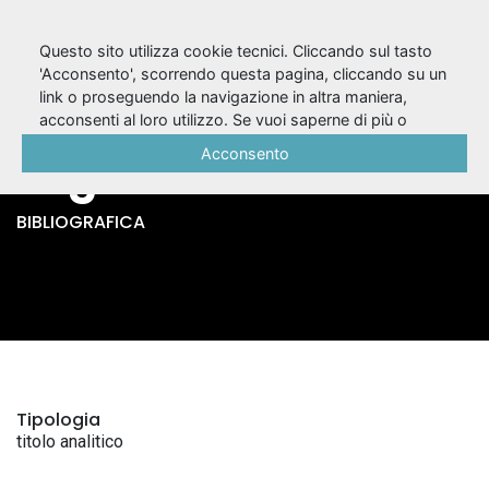
Questo sito utilizza cookie tecnici. Cliccando sul tasto
'Acconsento', scorrendo questa pagina, cliccando su un
link o proseguendo la navigazione in altra maniera,
The chaires /
acconsenti al loro utilizzo. Se vuoi saperne di più o
negare il consenso a tutti o ad alcuni cookie, consulta la
Acconsento
Eugene Ionesco
Cookie Policy
.
BIBLIOGRAFICA
Tipologia
titolo analitico