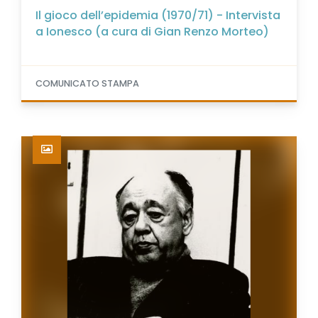
Il gioco dell’epidemia (1970/71) - Intervista
a Ionesco (a cura di Gian Renzo Morteo)
COMUNICATO STAMPA