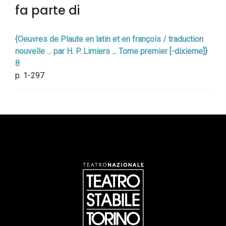
fa parte di
{Oeuvres de Plaute en latin et en françois / traduction
nouvelle ... par H. P. Limiers ... Tome premier [-dixieme]}
8
p. 1-297