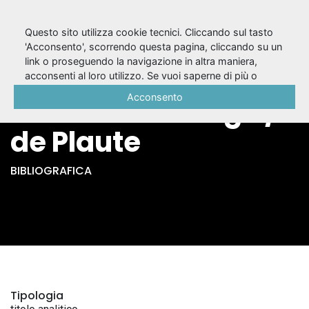
Questo sito utilizza cookie tecnici. Cliccando sul tasto
'Acconsento', scorrendo questa pagina, cliccando su un
link o proseguendo la navigazione in altra maniera,
Le rudens, ou
acconsenti al loro utilizzo. Se vuoi saperne di più o
negare il consenso a tutti o ad alcuni cookie, consulta la
Acconsento
l'hereux naufrage /
Cookie Policy
.
de Plaute
BIBLIOGRAFICA
Tipologia