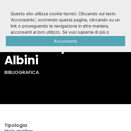
Questo sito utilizza cookie tecnici. Cliccando sul tasto
'Acconsento', scorrendo questa pagina, cliccando su un
link o proseguendo la navigazione in altra maniera,
La tragedia a Atene
acconsenti al loro utilizzo. Se vuoi saperne di più o
negare il consenso a tutti o ad alcuni cookie, consulta la
Acconsento
e a Roma / Umberto
Cookie Policy
.
Albini
BIBLIOGRAFICA
Tipologia