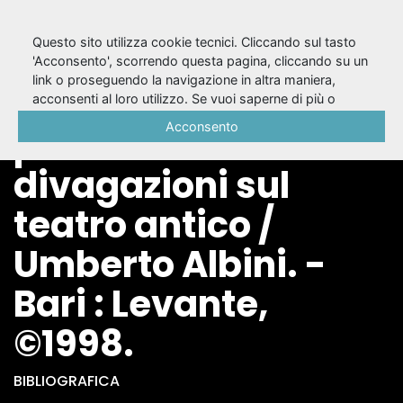
Questo sito utilizza cookie tecnici. Cliccando sul tasto
'Acconsento', scorrendo questa pagina, cliccando su un
link o proseguendo la navigazione in altra maniera,
Testo &
acconsenti al loro utilizzo. Se vuoi saperne di più o
negare il consenso a tutti o ad alcuni cookie, consulta la
Acconsento
palcoscenico :
Cookie Policy
.
divagazioni sul
teatro antico /
Umberto Albini. -
Bari : Levante,
©1998.
BIBLIOGRAFICA