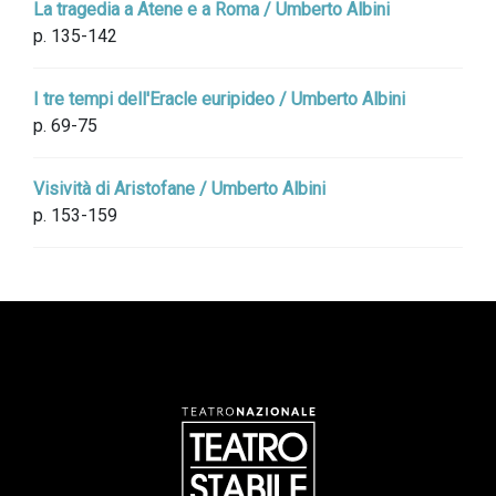
La tragedia a Atene e a Roma / Umberto Albini
p. 135-142
I tre tempi dell'Eracle euripideo / Umberto Albini
p. 69-75
Visività di Aristofane / Umberto Albini
p. 153-159