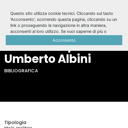
Questo sito utilizza cookie tecnici. Cliccando sul tasto
'Acconsento', scorrendo questa pagina, cliccando su un
link o proseguendo la navigazione in altra maniera,
Reinventare
acconsenti al loro utilizzo. Se vuoi saperne di più o
negare il consenso a tutti o ad alcuni cookie, consulta la
Acconsento
Aristofane /
Cookie Policy
.
Umberto Albini
BIBLIOGRAFICA
Tipologia