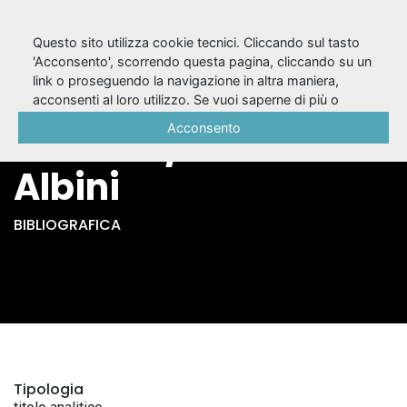
Questo sito utilizza cookie tecnici. Cliccando sul tasto
'Acconsento', scorrendo questa pagina, cliccando su un
link o proseguendo la navigazione in altra maniera,
I rancori teatrali di
acconsenti al loro utilizzo. Se vuoi saperne di più o
negare il consenso a tutti o ad alcuni cookie, consulta la
Acconsento
Luciano / Umberto
Cookie Policy
.
Albini
BIBLIOGRAFICA
Tipologia