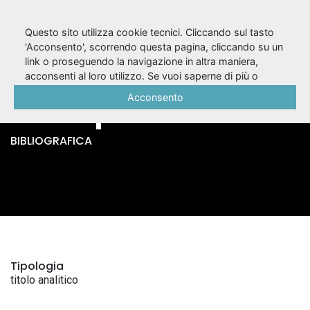
Questo sito utilizza cookie tecnici. Cliccando sul tasto
'Acconsento', scorrendo questa pagina, cliccando su un
link o proseguendo la navigazione in altra maniera,
The knights /
acconsenti al loro utilizzo. Se vuoi saperne di più o
negare il consenso a tutti o ad alcuni cookie, consulta la
Acconsento
Aristophanes
Cookie Policy
.
BIBLIOGRAFICA
Tipologia
titolo analitico