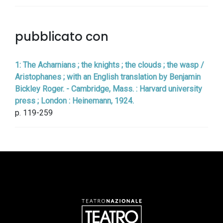
pubblicato con
1: The Acharnians ; the knights ; the clouds ; the wasp /
Aristophanes ; with an English translation by Benjamin
Bickley Roger. - Cambridge, Mass. : Harvard university
press ; London : Heinemann, 1924.
p. 119-259