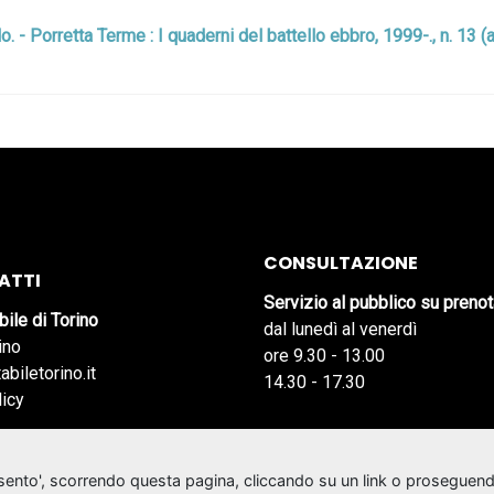
colo. - Porretta Terme : I quaderni del battello ebbro, 1999-., n. 13
CONSULTAZIONE
ATTI
Servizio al pubblico su preno
bile di Torino
dal lunedì al venerdì
ino
ore 9.30 - 13.00
abiletorino.it
14.30 - 17.30
licy
nsento', scorrendo questa pagina, cliccando su un link o proseguend