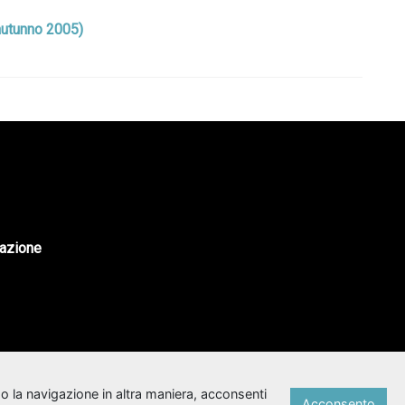
 (autunno 2005)
tazione
o la navigazione in altra maniera, acconsenti
Acconsento