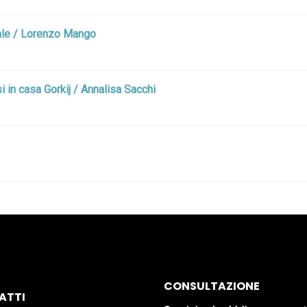
trale / Lorenzo Mango
 in casa Gorkij / Annalisa Sacchi
CONSULTAZIONE
ATTI