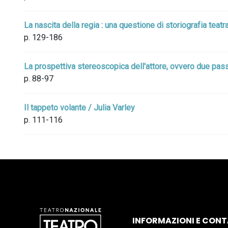
La nascita della regia : una questione di storiografia tea
p. 129-186
La prospettiva stereoscopica dell'attore, ovvero due passi
p. 88-97
Il tappeto volante / Julia Varley
p. 111-116
INFORMAZIONI E CONT