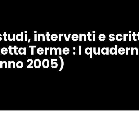
studi, interventi e scrit
etta Terme : I quaderni
tunno 2005)