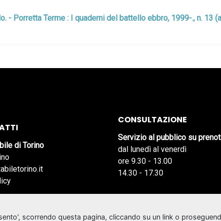
colo. - Porretta Terme : I quaderni del battello ebbro, 1999-., n. 13
CONSULTAZIONE
ATTI
Servizio al pubblico su preno
bile di Torino
dal lunedì al venerdì
ino
ore 9.30 - 13.00
abiletorino.it
14.30 - 17.30
licy
nsento', scorrendo questa pagina, cliccando su un link o proseguend