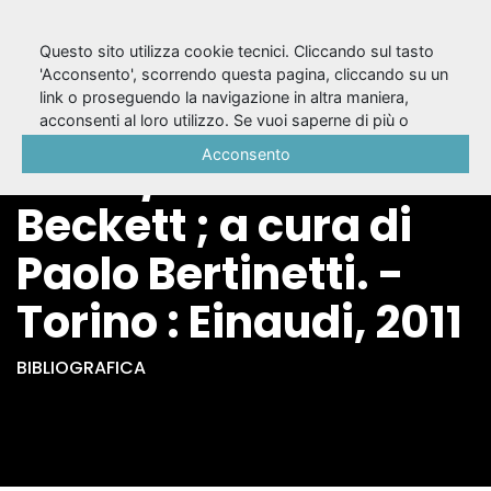
Questo sito utilizza cookie tecnici. Cliccando sul tasto
'Acconsento', scorrendo questa pagina, cliccando su un
link o proseguendo la navigazione in altra maniera,
Racconti e prose
acconsenti al loro utilizzo. Se vuoi saperne di più o
negare il consenso a tutti o ad alcuni cookie, consulta la
Acconsento
brevi / Samuel
Cookie Policy
.
Beckett ; a cura di
Paolo Bertinetti. -
Torino : Einaudi, 2011
BIBLIOGRAFICA