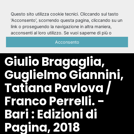
Questo sito utilizza cookie tecnici. Cliccando sul tasto
'Acconsento', scorrendo questa pagina, cliccando su un
link o proseguendo la navigazione in altra maniera,
Tre carteggi con
acconsenti al loro utilizzo. Se vuoi saperne di più o
negare il consenso a tutti o ad alcuni cookie, consulta la
Acconsento
Lucio Ridenti : Anton
Cookie Policy
.
Giulio Bragaglia,
Guglielmo Giannini,
Tatiana Pavlova /
Franco Perrelli. -
Bari : Edizioni di
Pagina, 2018