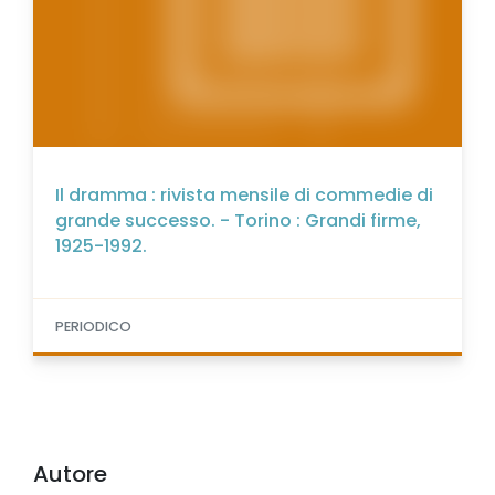
Il dramma : rivista mensile di commedie di
grande successo. - Torino : Grandi firme,
1925-1992.
PERIODICO
Autore