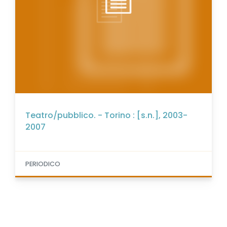
Teatro/pubblico. - Torino : [s.n.], 2003-
2007
PERIODICO