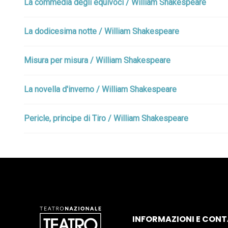
La commedia degli equivoci / William Shakespeare
La dodicesima notte / William Shakespeare
Misura per misura / William Shakespeare
La novella d'inverno / William Shakespeare
Pericle, principe di Tiro / William Shakespeare
INFORMAZIONI E CONT