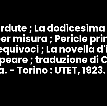
rdute ; La dodicesima 
er misura ; Pericle prin
uivoci ; La novella d'
peare ; traduzione di C
. - Torino : UTET, 1923.