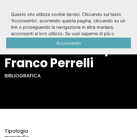
Questo sito utilizza cookie tecnici. Cliccando sul tasto
'Acconsento', scorrendo questa pagina, cliccando su un
link o proseguendo la navigazione in altra maniera,
Intervista ad
acconsenti al loro utilizzo. Se vuoi saperne di più o
negare il consenso a tutti o ad alcuni cookie, consulta la
Acconsento
Armando Punzo /
Cookie Policy
.
Franco Perrelli
BIBLIOGRAFICA
Tipologia