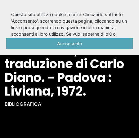
Questo sito utilizza cookie tecnici. Cliccando sul tasto
'Acconsento', scorrendo questa pagina, cliccando su un
link o proseguendo la navigazione in altra maniera,
Lisistrata /
acconsenti al loro utilizzo. Se vuoi saperne di più o
negare il consenso a tutti o ad alcuni cookie, consulta la
Acconsento
Aristofane ;
Cookie Policy
.
traduzione di Carlo
Diano. - Padova :
Liviana, 1972.
BIBLIOGRAFICA