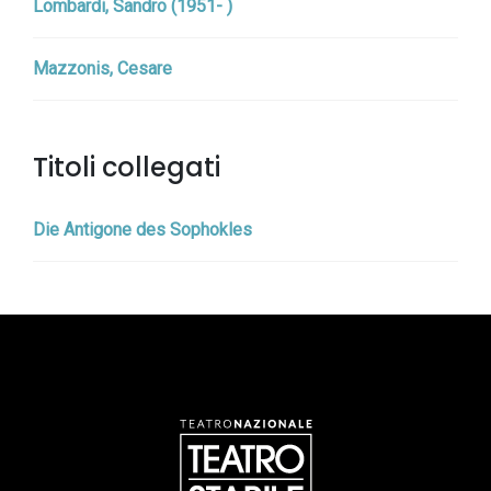
Lombardi, Sandro (1951- )
Mazzonis, Cesare
Titoli collegati
Die Antigone des Sophokles