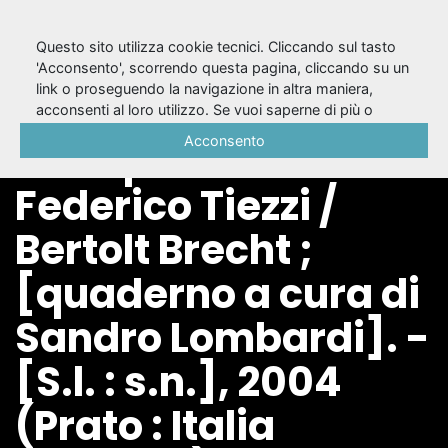
Questo sito utilizza cookie tecnici. Cliccando sul tasto
'Acconsento', scorrendo questa pagina, cliccando su un
link o proseguendo la navigazione in altra maniera,
Antigone di Sofocle :
acconsenti al loro utilizzo. Se vuoi saperne di più o
negare il consenso a tutti o ad alcuni cookie, consulta la
Acconsento
uno spettacolo di
Cookie Policy
.
Federico Tiezzi /
Bertolt Brecht ;
[quaderno a cura di
Sandro Lombardi]. -
[S.l. : s.n.], 2004
(Prato : Italia