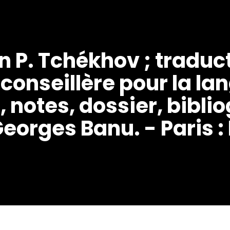
on P. Tchékhov ; tradu
 conseillère pour la la
, notes, dossier, bibli
eorges Banu. - Paris :