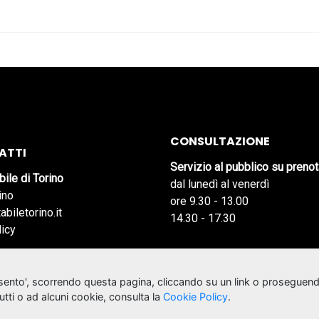
CONSULTAZIONE
ATTI
Servizio al pubblico su preno
bile di Torino
dal lunedì al venerdì
ino
ore 9.30 - 13.00
abiletorino.it
14.30 - 17.30
licy
nsento', scorrendo questa pagina, cliccando su un link o proseguend
tutti o ad alcuni cookie, consulta la
Cookie Policy
.