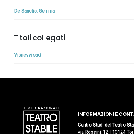
De Sanctis, Gemma
Titoli collegati
Visnevyj sad
INFORMAZIONI E CONT
Centro Studi del Teatro Sta
via Rossini, 12 | 10124 Tor