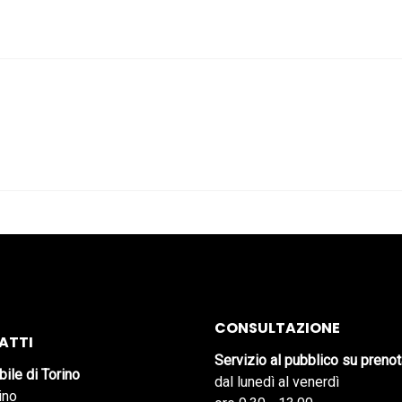
CONSULTAZIONE
ATTI
Servizio al pubblico su preno
bile di Torino
dal lunedì al venerdì
ino