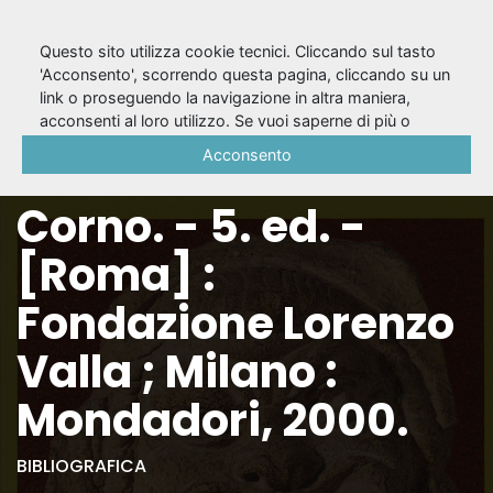
Questo sito utilizza cookie tecnici. Cliccando sul tasto
'Acconsento', scorrendo questa pagina, cliccando su un
link o proseguendo la navigazione in altra maniera,
Le rane / Aristofane ;
acconsenti al loro utilizzo. Se vuoi saperne di più o
negare il consenso a tutti o ad alcuni cookie, consulta la
Acconsento
a cura di Dario Del
Cookie Policy
.
Corno. - 5. ed. -
[Roma] :
Fondazione Lorenzo
Valla ; Milano :
Mondadori, 2000.
BIBLIOGRAFICA