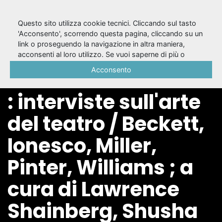
Questo sito utilizza cookie tecnici. Cliccando sul tasto
'Acconsento', scorrendo questa pagina, cliccando su un
link o proseguendo la navigazione in altra maniera,
Un mestiere
acconsenti al loro utilizzo. Se vuoi saperne di più o
negare il consenso a tutti o ad alcuni cookie, consulta la
Acconsento
chiamato desiderio
Cookie Policy
.
: interviste sull'arte
del teatro / Beckett,
Ionesco, Miller,
Pinter, Williams ; a
cura di Lawrence
Shainberg, Shusha