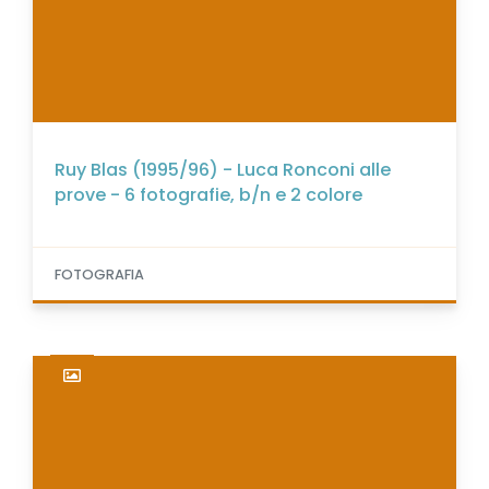
Ruy Blas (1995/96) - Luca Ronconi alle
prove - 6 fotografie, b/n e 2 colore
FOTOGRAFIA