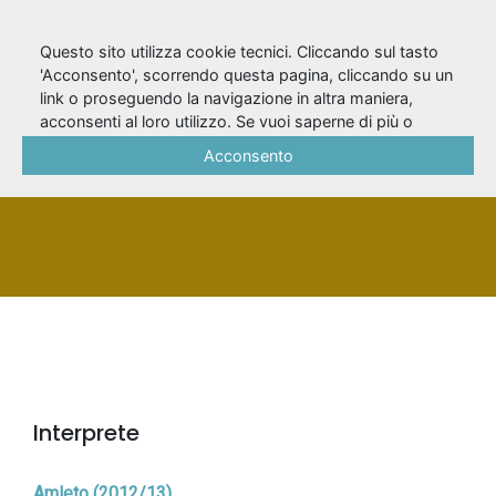
Questo sito utilizza cookie tecnici. Cliccando sul tasto
'Acconsento', scorrendo questa pagina, cliccando su un
link o proseguendo la navigazione in altra maniera,
Troisi, Annamaria
acconsenti al loro utilizzo. Se vuoi saperne di più o
negare il consenso a tutti o ad alcuni cookie, consulta la
Acconsento
Cookie Policy
.
PERSONA
Interprete
Amleto (2012/13)