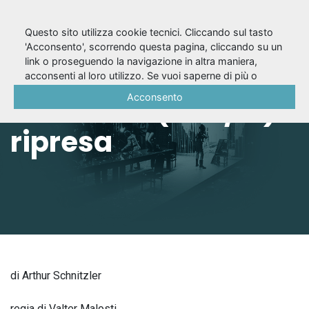
Questo sito utilizza cookie tecnici. Cliccando sul tasto
'Acconsento', scorrendo questa pagina, cliccando su un
link o proseguendo la navigazione in altra maniera,
Due studi da
acconsenti al loro utilizzo. Se vuoi saperne di più o
negare il consenso a tutti o ad alcuni cookie, consulta la
Acconsento
Girotondo (2011/12)
Cookie Policy
.
ripresa
di Arthur Schnitzler
regia di Valter Malosti