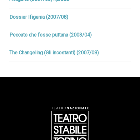
Dossier Ifigenia (2007/08)
Peccato che fosse puttana (2003/04)
The Changeling (Gli incostanti) (2007/08)