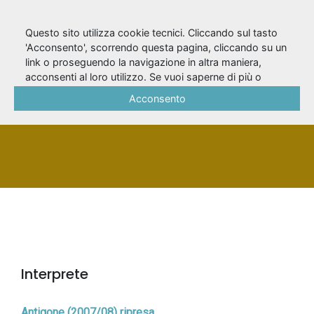
Questo sito utilizza cookie tecnici. Cliccando sul tasto
'Acconsento', scorrendo questa pagina, cliccando su un
link o proseguendo la navigazione in altra maniera,
Martino, Francesco
acconsenti al loro utilizzo. Se vuoi saperne di più o
negare il consenso a tutti o ad alcuni cookie, consulta la
Acconsento
Cookie Policy
.
PERSONA
Interprete
Antigone (2007/08) ripresa