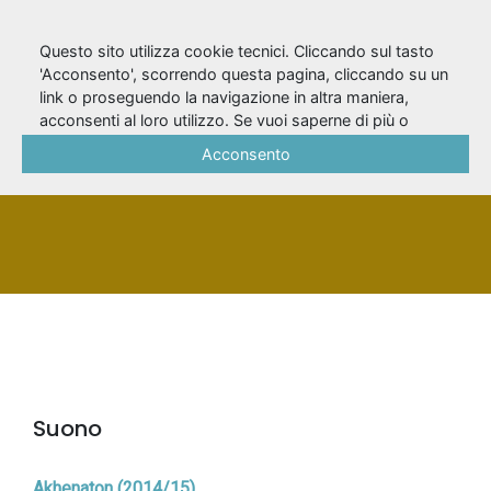
Questo sito utilizza cookie tecnici. Cliccando sul tasto
'Acconsento', scorrendo questa pagina, cliccando su un
link o proseguendo la navigazione in altra maniera,
Alcaro, G.U.P.
acconsenti al loro utilizzo. Se vuoi saperne di più o
negare il consenso a tutti o ad alcuni cookie, consulta la
Acconsento
Cookie Policy
.
PERSONA
Suono
Akhenaton (2014/15)