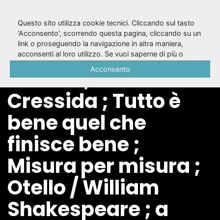
Questo sito utilizza cookie tecnici. Cliccando sul tasto
'Acconsento', scorrendo questa pagina, cliccando su un
link o proseguendo la navigazione in altra maniera,
6: Giulio Cesare ;
acconsenti al loro utilizzo. Se vuoi saperne di più o
negare il consenso a tutti o ad alcuni cookie, consulta la
Acconsento
Amleto ; Troilo e
Cookie Policy
.
Cressida ; Tutto è
bene quel che
finisce bene ;
Misura per misura ;
Otello / William
Shakespeare ; a