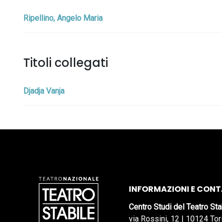
Ripellino, Angelo Maria
Titoli collegati
Djadja Vanja
INFORMAZIONI E CONT
Centro Studi del Teatro Sta
via Rossini, 12 | 10124 Tor