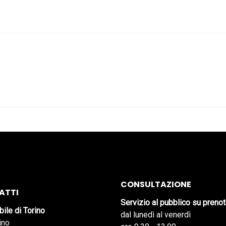
CONSULTAZIONE
ATTI
Servizio al pubblico su preno
bile di Torino
dal lunedì al venerdì
ino