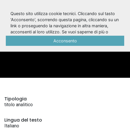
Questo sito utilizza cookie tecnici. Cliccando sul tasto
'Acconsento', scorrendo questa pagina, cliccando su un
link o proseguendo la navigazione in altra maniera,
Il mercante / Plauto
acconsenti al loro utilizzo. Se vuoi saperne di più o
negare il consenso a tutti o ad alcuni cookie, consulta la
Acconsento
Cookie Policy
.
BIBLIOGRAFICA
Tipologia
titolo analitico
Lingua del testo
Italiano